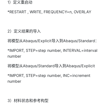
1）定义重启动
*RESTART , WRITE, FREQUENCY=n, OVERLAY
2）定义结果的导入
将模型从Abaqus/Explicit导入到Abaqus/Standard：
*IMPORT, STEP=step number, INTERVAL=interval
number
将模型从Abaqus/Standard导入到Abaqus/Explicit
*IMPORT, STEP=step number, INC=increment
number
3）材料状态和参考构型